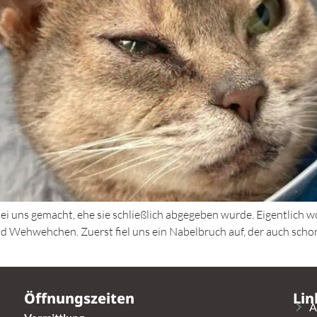
ei uns gemacht, ehe sie schließlich abgegeben wurde. Eigentlich wo
nd Wehwehchen. Zuerst fiel uns ein Nabelbruch auf, der auch scho
Öffnungszeiten
Lin
A