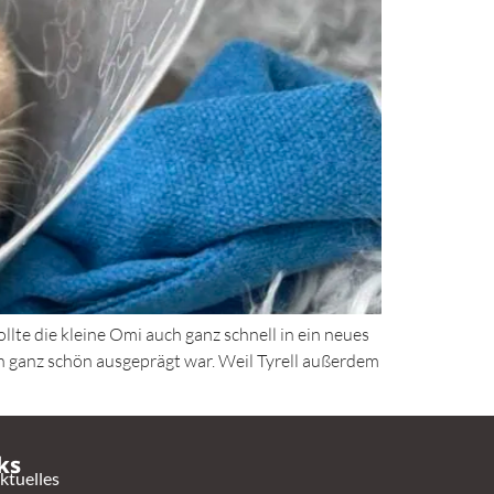
llte die kleine Omi auch ganz schnell in ein neues
n ganz schön ausgeprägt war. Weil Tyrell außerdem
ks
ktuelles