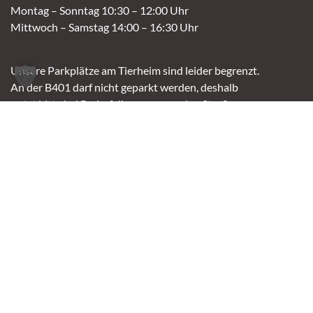
Montag – Sonntag 10:30 – 12:00 Uhr
Mittwoch – Samstag 14:00 – 16:30 Uhr
Unsere Parkplätze am Tierheim sind leider begrenzt.
An der B401 darf nicht geparkt werden, deshalb
nutzt bitte bei Bedarf die angrenzenden Straßen.
(Kavallerieweg, Am Kanal, Dietrich-Dannemann-Str.)
Öffnungszeiten
Vermittlung
Mittwoch – Sonntag
14:00 – 16:30 Uhr
Fundtierannahme
Montag – Sonntag
9:00 – 17:00 Uhr
Spendenannahme / Tierrettershop
Montag – Sonntag
10:00 – 12:00 Uhr und 14:00 – 16:30 Uhr