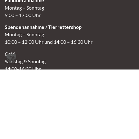
Fundtierannahme
Montag – Sonntag
9:00 – 17:00 Uhr
Spendenannahme / Tierrettershop
Montag – Sonntag
10:00 – 12:00 Uhr und 14:00 – 16:30 Uhr
Café
Samstag & Sonntag
14:00-16:30 Uhr
Andere Termine nur nach Vereinbarung.
Links
Aktuelles
Vermittlung
Shop
Kontakt
Tierschutzverein Oldenburg e.V.