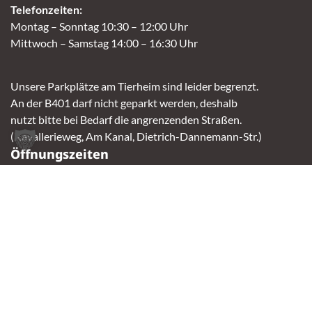
Telefonzeiten:
Montag – Sonntag 10:30 – 12:00 Uhr
Mittwoch – Samstag 14:00 – 16:30 Uhr
Unsere Parkplätze am Tierheim sind leider begrenzt.
An der B401 darf nicht geparkt werden, deshalb
nutzt bitte bei Bedarf die angrenzenden Straßen.
(Kavallerieweg, Am Kanal, Dietrich-Dannemann-Str.)
Öffnungszeiten
Vermittlung
Mittwoch – Sonntag
14:00 – 16:30 Uhr
Fundtierannahme
Montag – Sonntag
9:00 – 17:00 Uhr
Spendenannahme / Tierrettershop
Montag – Sonntag