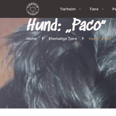
Tierheim
Tiere
P
Hund: „Paco“
Home
Ehemalige Tiere
Hund: „Paco“