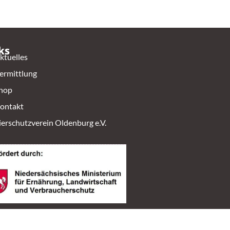
ks
ktuelles
ermittlung
hop
ontakt
ierschutzverein Oldenburg e.V.