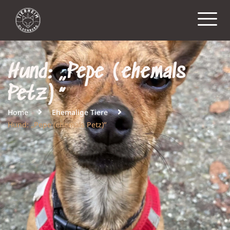
Hund: „Pepe (ehemals
Petz)“
Home
Ehemalige Tiere
Hund: „Pepe (ehemals Petz)“