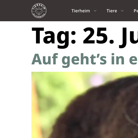
Tierheim
Tiere
P
Tag:
25. J
Auf geht’s in 