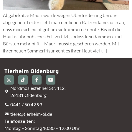
Abgabekatze Maori wurde wegen Überforderung bei uns
abgegeben. Leider sieht man der lieben Katzendame auch an,
dass man sich nicht gut um sie kümmern konnte. Bis auf die
Haut ist ihr hübsches Fell verfilzt, sodass kein Kämmen und
Bürsten mehr hilft – Maori musste geschoren werden. Mit
ihrer neuen Sommerfrisur geht es ihrer Haut viel […]
Tierheim Oldenburg
Nordmoslesfehner Str. 412,
26131 Oldenburg
0441 / 50 42 93
tiere@tierheim-ol.de
Telefonzeiten:
Montag – Sonntag 10:30 – 12:00 Uhr