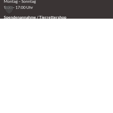
Montag – Sonntag
9:00 – 17:00 Uhr
Spendenannahme / Tierrettershop
Montag – Sonntag
10:00 – 12:00 Uhr und 14:00 – 16:30 Uhr
Café
Samstag & Sonntag
14:00-16:30 Uhr
Andere Termine nur nach Vereinbarung.
Links
Aktuelles
Vermittlung
Shop
Kontakt
Tierschutzverein Oldenburg e.V.