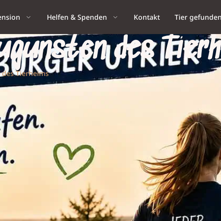
ension
Helfen & Spenden
Kontakt
Tier gefunde
ugunsten des Tier
 des Tierheims