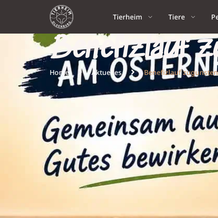
Tierheim
Tiere
P
Benefizlauf z
Home
Aktuelles
Benefizlauf zugunsten