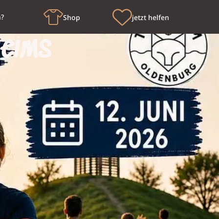
n?
Shop
jetzt helfen
heims