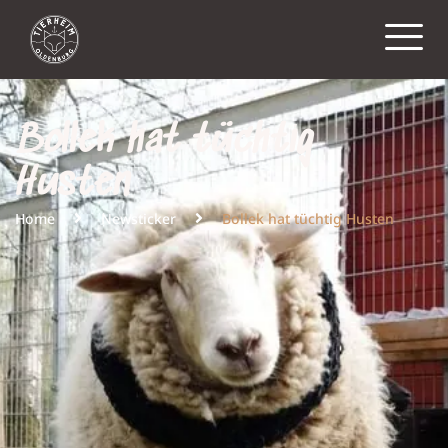
Bollek hat tüchtig
Husten
Home
Newsticker
Bollek hat tüchtig Husten