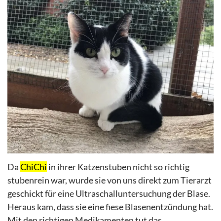
Da
ChiChi
in ihrer Katzenstuben nich
t s
o richtig
stubenrein
war, wurde sie von uns direkt zum Tierarzt
geschickt für eine
Ultraschalluntersuchung
der Blase.
Heraus kam,
dass
sie eine fiese Blasenentzündung hat.
Mit den richtigen Medikamenten tut das