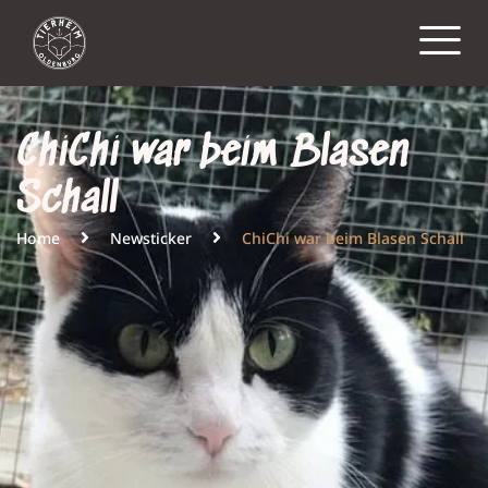
ChiChi war beim Blasen
Schall
Home
Newsticker
ChiChi war beim Blasen Schall