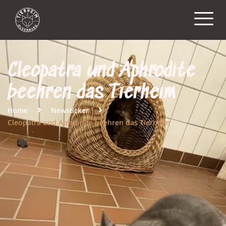
Cleopatra und Aphrodite
beehren das Tierheim
Home
Newsticker
Cleopatra und Aphrodite beehren das Tierheim