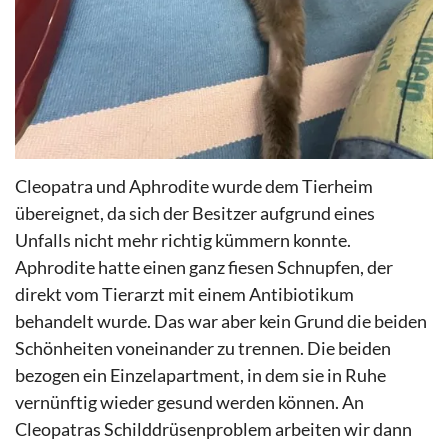
Cleopatra und Aphrodite wurde dem Tierheim
übereignet
, da sich der Besitzer aufgrund eines
Unfalls nicht mehr richtig kümmern konnte.
Aphrodite hatte einen ganz fiesen Schnupfen, der
direkt vom Tierarzt mit einem Antibiotikum
behandelt wurde. Das war aber kein
Grund die
beiden
Schönheiten
voneinander
zu trennen. Die beiden
bezogen ein Einzelapartment, in dem sie in Ruhe
vernünftig wieder gesund werden können. An
Cleopatras
Schilddrüsenproblem
arbeiten wir dann