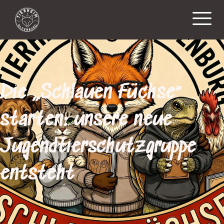
Die „Schlauen Füchse“
starten: unsere neue
Jugendtierschutzgruppe
entsteht