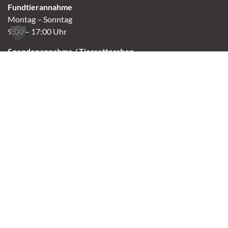
Fundtierannahme
Montag – Sonntag
9:00 – 17:00 Uhr
Spendenannahme / Tierrettershop
Montag – Sonntag
10:00 – 12:00 Uhr und 14:00 – 16:30 Uhr
Café
Samstag & Sonntag
14:00-16:30 Uhr
Andere Termine nur nach Vereinbarung.
Links
Aktuelles
Vermittlung
Shop
Kontakt