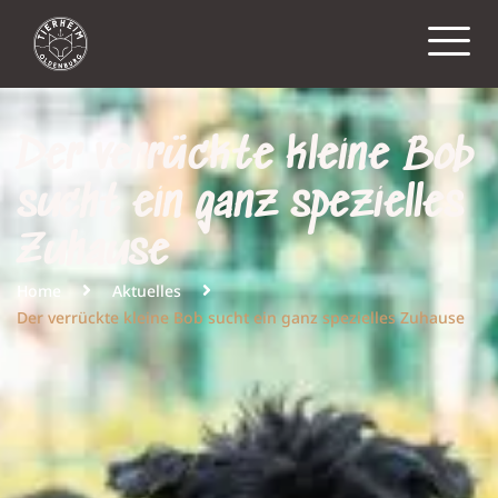
Der verrückte kleine Bob
sucht ein ganz spezielles
Zuhause
Home
Aktuelles
Der verrückte kleine Bob sucht ein ganz spezielles Zuhause