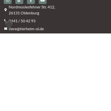
Nordmoslesfehner Str. 412,
26131 Oldenburg
0441 / 50 42 93
tiere@tierheim-ol.de
Telefonzeiten:
Montag – Sonntag 10:30 – 12:00 Uhr
Mittwoch – Samstag 14:00 – 16:30 Uhr
Unsere Parkplätze am Tierheim sind leider begrenzt.
An der B401 darf nicht geparkt werden, deshalb
nutzt bitte bei Bedarf die angrenzenden Straßen.
(Kavallerieweg, Am Kanal, Dietrich-Dannemann-Str.)
Öffnungszeiten
Vermittlung
Mittwoch – Sonntag
14:00 – 16:30 Uhr