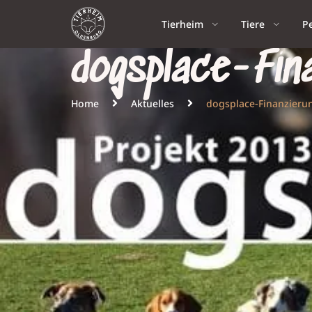
Tierheim
Tiere
P
dogsplace-Fin
Home
Aktuelles
dogsplace-Finanzierun