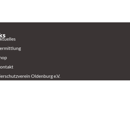
ks
ktuelles
ermittlung
hop
ontakt
ierschutzverein Oldenburg e.V.