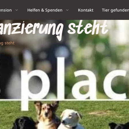
ension
Helfen & Spenden
Kontakt
Tier gefunde
anzierung steht
g steht