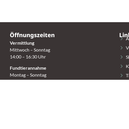
Öffnungszeiten
Lin
A
Vermittlung
V
Mittwoch – Sonntag
14:00 – 16:30 Uhr
S
K
Fundtierannahme
Montag – Sonntag
T
9:00 – 17:00 Uhr
Spendenannahme / Tierrettershop
Montag – Sonntag
10:00 – 12:00 Uhr und 14:00 – 16:30 Uhr
t.
Café
Samstag & Sonntag