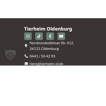
Tierheim Oldenburg
Nordmoslesfehner Str. 412,
26131 Oldenburg
0441 / 50 42 93
tiere@tierheim-ol.de
Telefonzeiten:
Montag – Sonntag 10:30 – 12:00 Uhr
Mittwoch – Samstag 14:00 – 16:30 Uhr
Unsere Parkplätze am Tierheim sind leider begrenz
An der B401 darf nicht geparkt werden, deshalb