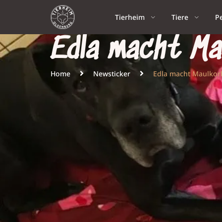
Tierheim
Tiere
P
Edla macht Ma
Home
Newsticker
Edla macht Maulkor