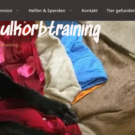
ension
Helfen & Spenden
Kontakt
Tier gefunde
ulkorbtraining
btraining