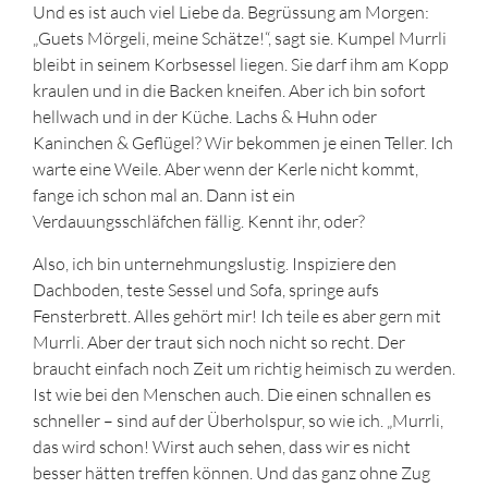
Und es ist auch viel Liebe da. Begrüssung am Morgen:
„Guets Mörgeli, meine Schätze!“, sagt sie. Kumpel Murrli
bleibt in seinem Korbsessel liegen. Sie darf ihm am Kopp
kraulen und in die Backen kneifen. Aber ich bin sofort
hellwach und in der Küche. Lachs & Huhn oder
Kaninchen & Geflügel? Wir bekommen je einen Teller. Ich
warte eine Weile. Aber wenn der Kerle nicht kommt,
fange ich schon mal an. Dann ist ein
Verdauungsschläfchen fällig. Kennt ihr, oder?
Also, ich bin unternehmungslustig. Inspiziere den
Dachboden, teste Sessel und Sofa, springe aufs
Fensterbrett. Alles gehört mir! Ich teile es aber gern mit
Murrli. Aber der traut sich noch nicht so recht. Der
braucht einfach noch Zeit um richtig heimisch zu werden.
Ist wie bei den Menschen auch. Die einen schnallen es
schneller – sind auf der Überholspur, so wie ich. „Murrli,
das wird schon! Wirst auch sehen, dass wir es nicht
besser hätten treffen können. Und das ganz ohne Zug