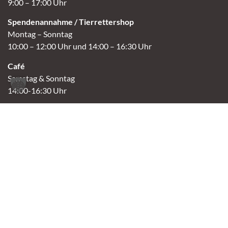
9:00 – 17:00 Uhr
Spendenannahme / Tierrettershop
Montag – Sonntag
10:00 – 12:00 Uhr und 14:00 – 16:30 Uhr
Café
Samstag & Sonntag
14:00-16:30 Uhr
Andere Termine nur nach Vereinbarung.
Links
Aktuelles
Vermittlung
Shop
Kontakt
Tierschutzverein Oldenburg e.V.