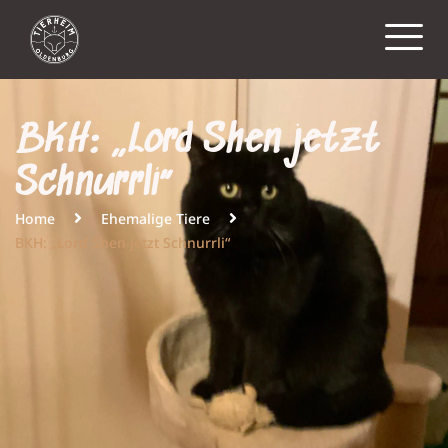
BKH: „Lord Shen jetzt
Schnurrli“
Home
Ehemalige Tiere
BKH: „Lord Shen jetzt Schnurrli“