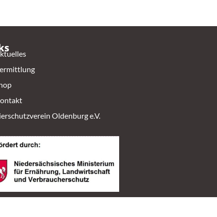
ks
ktuelles
ermittlung
hop
ontakt
ierschutzverein Oldenburg e.V.