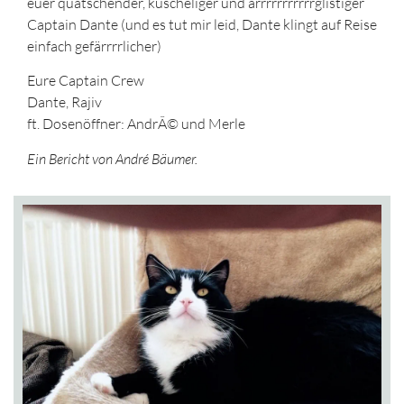
euer quatschender, kuscheliger und arrrrrrrrrrrglistiger
Captain Dante (und es tut mir leid, Dante klingt auf Reise
einfach gefärrrrlicher)
Eure Captain Crew
Dante, Rajiv
ft. Dosenöffner: AndrÃ© und Merle
Ein Bericht von André Bäumer.