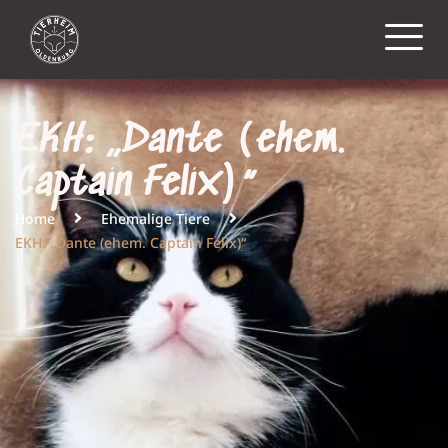
EKH: „Dante (ehem.
Captain Felix)“
Home
Ehemalige Tiere
EKH: „Dante (ehem. Captain Felix)“