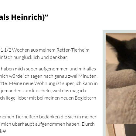
ls Heinrich)“
ut 1 1/2 Wochen aus meinem Retter-Tierheim
nfach nur glücklich und dankbar.
 haben mich super aufgenommen und mir alles
mich würde ich sagen nach genau zwei Minuten,
rfte. Meine neue Wohnung ist super, ich kann in
r jemanden zum kuscheln, weil das mag ich
 ich liege lieber mit bei meinen neuen Begleitern
einen Tierhelfern bedanken die sich in meiner
e mich überhaupt aufgenommen haben! Durch
ke!