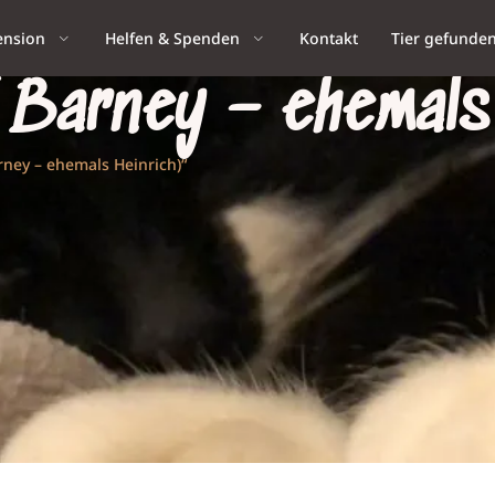
ension
Helfen & Spenden
Kontakt
Tier gefunde
Barney – ehemals 
rney – ehemals Heinrich)“