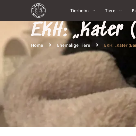
Tierheim
Tiere
P
EKH: „Kater (
Home
Ehemalige Tiere
EKH: „Kater (Ba