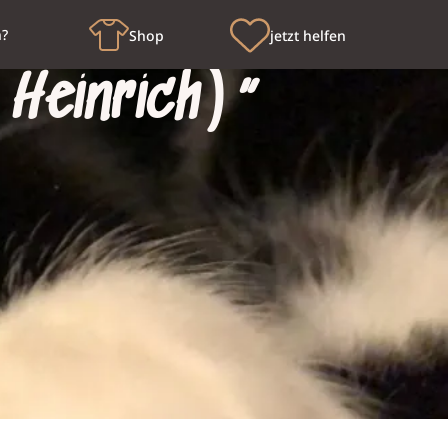
n?
Shop
jetzt helfen
Heinrich)“