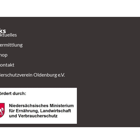
ks
ktuelles
ermittlung
hop
ontakt
ierschutzverein Oldenburg e.V.