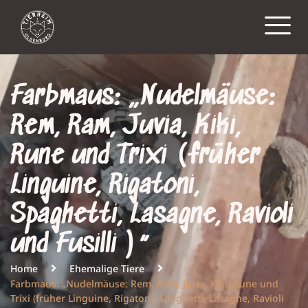
Farbmaus: „Nudelmäuse:
Rem, Ram, Juvia, Kiki,
Rune und Trixi (früher
Linguine, Rigatoni,
Spaghetti, Lasagne, Ravioli
und Fusilli )“
Home
Ehemalige Tiere
Farbmaus: „Nudelmäuse: Rem, Ram, Juvia, Kiki, Rune und
Trixi (früher Linguine, Rigatoni, Spaghetti, Lasagne, Ravioli