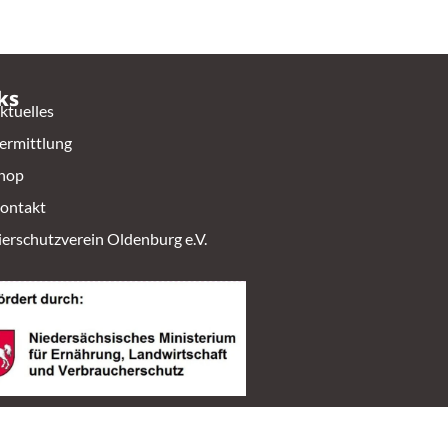
ks
ktuelles
ermittlung
hop
ontakt
ierschutzverein Oldenburg e.V.