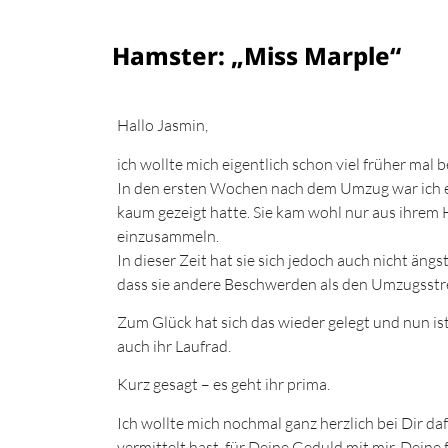
Hamster: „Miss Marple“
Hallo Jasmin,
ich wollte mich eigentlich schon viel früher mal 
In den ersten Wochen nach dem Umzug war ich et
kaum gezeigt hatte. Sie kam wohl nur aus ihrem 
einzusammeln.
In dieser Zeit hat sie sich jedoch auch nicht äng
dass sie andere Beschwerden als den Umzugsstre
Zum Glück hat sich das wieder gelegt und nun ist
auch ihr Laufrad.
Kurz gesagt – es geht ihr prima.
Ich wollte mich nochmal ganz herzlich bei Dir da
vermittelt hast, für Deine Geduld mit mir, Deine 