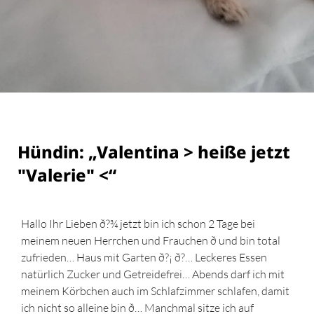
Hündin: „Valentina > heiße jetzt
"Valerie" <“
Hallo Ihr Lieben ð?¾ jetzt bin ich schon 2 Tage bei
meinem neuen Herrchen und Frauchen ð und bin total
zufrieden… Haus mit Garten ð?¡ ð?… Leckeres Essen
natürlich Zucker und Getreidefrei… Abends darf ich mit
meinem Körbchen auch im Schlafzimmer schlafen, damit
ich nicht so alleine bin ð… Manchmal sitze ich auf