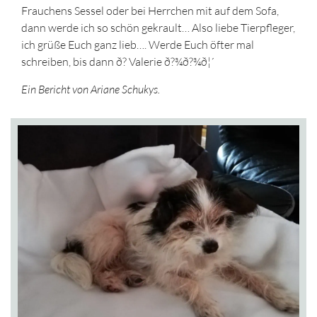
Frauchens Sessel oder bei Herrchen mit auf dem Sofa,
dann werde ich so schön gekrault… Also liebe Tierpfleger,
ich grüße Euch ganz lieb…. Werde Euch öfter mal
schreiben, bis dann ð? Valerie ð?¾ð?¾ð¦´
Ein Bericht von Ariane Schukys.