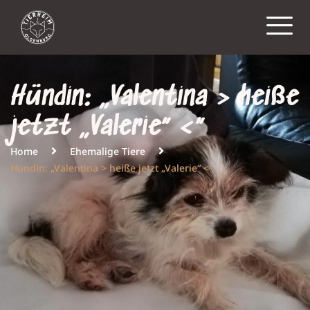
Hündin: „Valentina > heiße
jetzt „Valerie“ <“
Home
Ehemalige Tiere
Hündin: „Valentina > heiße jetzt „Valerie“ <“