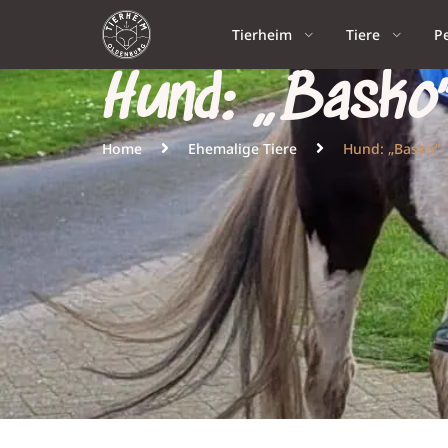
Tierheim
Tiere
P
Hund: „Basko
Home
Ehemalige Tiere
Hund: „Basko“