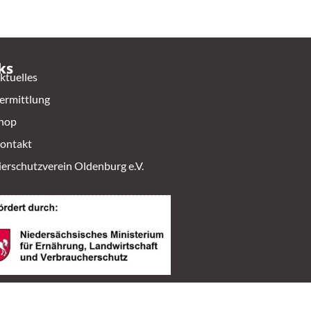
ks
ktuelles
ermittlung
hop
ontakt
ierschutzverein Oldenburg e.V.