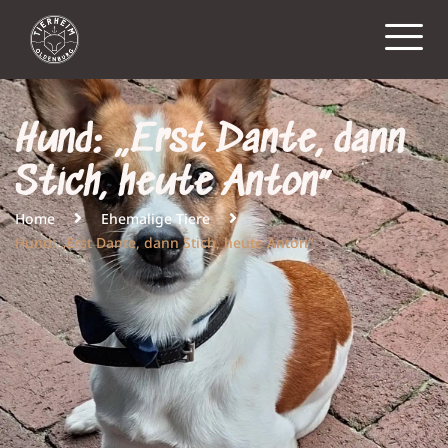
Hund: „Erst Dante, dann
Stich, heute Anton“
Home
Ehemalige Tiere
Hund: „Erst Dante, dann Stich, heute Anton“