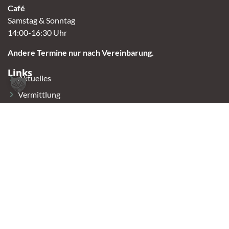
Café
Samstag & Sonntag
14:00-16:30 Uhr
Andere Termine nur nach Vereinbarung.
Links
Aktuelles
Vermittlung
Shop
Kontakt
Tierschutzverein Oldenburg e.V.
2023 Tierheim Oldenburg
Made with 🤘🏼 by Leo Skull