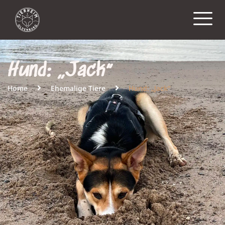
Hund: „Jack“
Home
Ehemalige Tiere
Hund: „Jack“