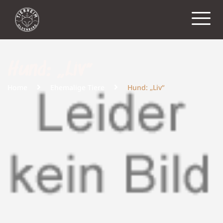
Hund: „Liv“
Home
Ehemalige Tiere
Hund: „Liv“