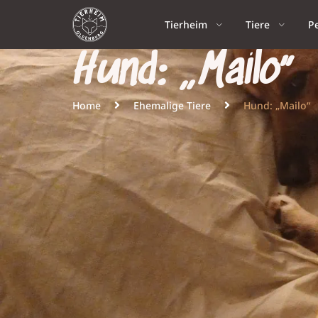
Tierheim
Tiere
P
Hund: „Mailo“
Home
Ehemalige Tiere
Hund: „Mailo“