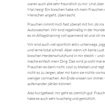
waren auch alle sehr freundlich zu mir. Und über 
Mal riesig! Ein bisschen habe ich mein Frauchen 
Menschen angeht, überrascht.
Frauchen nimmt mich fast überall mit hin, ob in
Autowaschen. Wir sind regelmäßig in der Hundesch
es im Alltagstraining voll spannend ist und ich
Wir sind auch viel sportlich aktiv unterwegs, jog
und lerne total schnell. Aber wenn ich keine Lust
bisschen Herdenschutzhund in mir steckt – und w
mache einfach mein Ding. Das wird ja wohl mal e
Frauchen es dann nicht, cool zu bleiben und regt s
nicht so zu zeigen, aber mir kann sie nichts vorm
weniger vormachen. Am Ende wissen wir immer, w
aufeinander zählen können.
Also kurzgefasst, mir geht es ziemlich gut, Frauc
habe es auch sehr kuschelig und gemütlich.