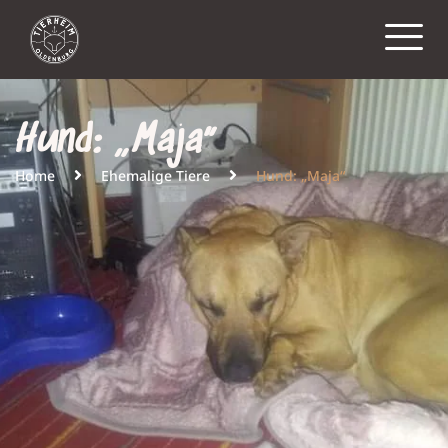
Hund: „Maja“
Home
Ehemalige Tiere
Hund: „Maja“