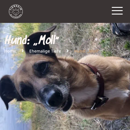
Hund: „Moll“
Home
Ehemalige Tiere
Hund: „Moll“