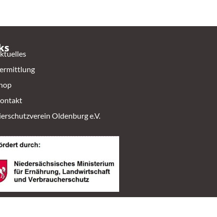
ks
ktuelles
ermittlung
hop
ontakt
ierschutzverein Oldenburg e.V.