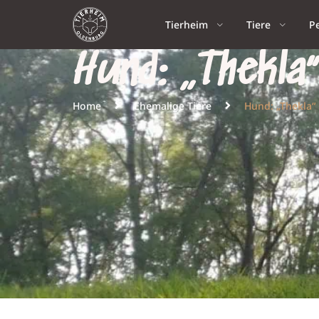
Tierheim
Tiere
P
Hund: „Thekla
Home
Ehemalige Tiere
Hund: „Thekla“