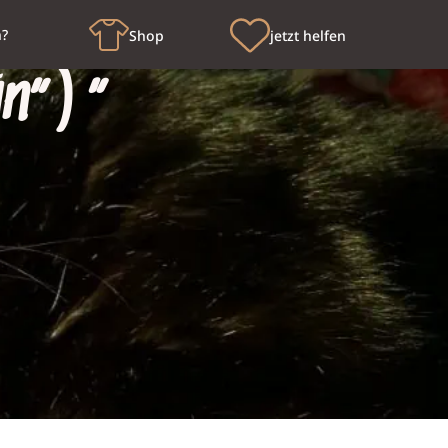
n?
Shop
jetzt helfen
in“)“