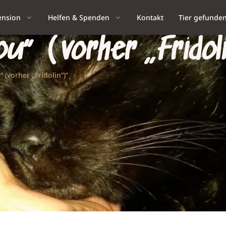
ension
Helfen & Spenden
Kontakt
Tier gefunde
u“ (vorher „Fridol
 (vorher „Fridolin“)“