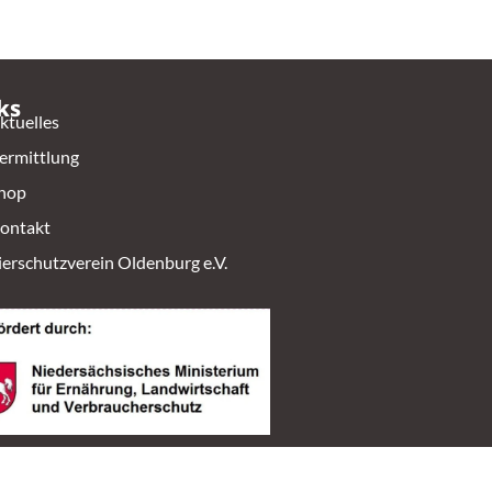
ks
ktuelles
ermittlung
hop
ontakt
ierschutzverein Oldenburg e.V.