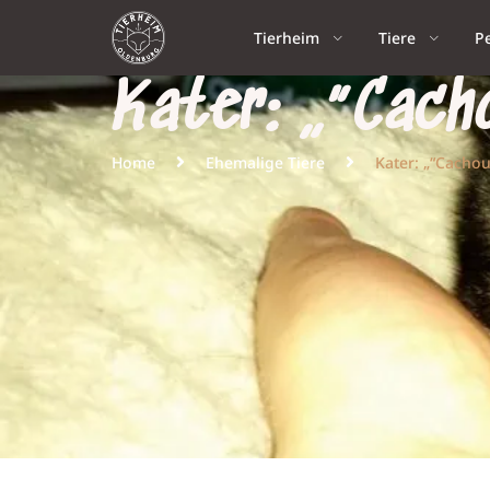
Tierheim
Tiere
P
Kater: „“Cacho
Home
Ehemalige Tiere
Kater: „“Cachou“