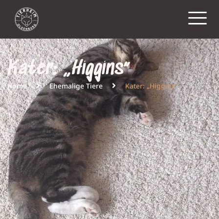
Kater: „Higgins“
Home
Ehemalige Tiere
Kater: „Higgins“