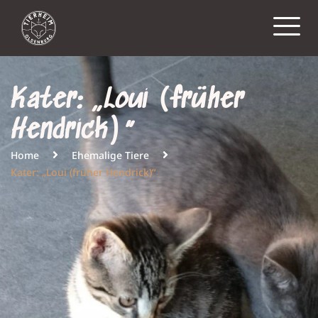
Kater: „Loui (früher
Hendrick)“
Home
Ehemalige Tiere
Kater: „Loui (früher Hendrick)“