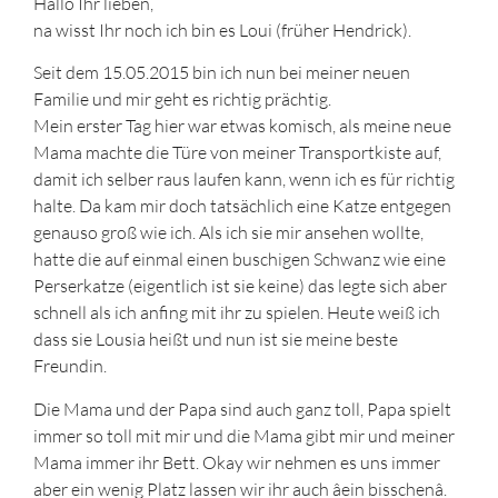
Hallo Ihr lieben,
na wisst Ihr noch ich bin es Loui (früher Hendrick).
Seit dem 15.05.2015 bin ich nun bei meiner neuen
Familie und mir geht es richtig prächtig.
Mein erster Tag hier war etwas komisch, als meine neue
Mama machte die Türe von meiner Transportkiste auf,
damit ich selber raus laufen kann, wenn ich es für richtig
halte. Da kam mir doch tatsächlich eine Katze entgegen
genauso groß wie ich. Als ich sie mir ansehen wollte,
hatte die auf einmal einen buschigen Schwanz wie eine
Perserkatze (eigentlich ist sie keine) das legte sich aber
schnell als ich anfing mit ihr zu spielen. Heute weiß ich
dass sie Lousia heißt und nun ist sie meine beste
Freundin.
Die Mama und der Papa sind auch ganz toll, Papa spielt
immer so toll mit mir und die Mama gibt mir und meiner
Mama immer ihr Bett. Okay wir nehmen es uns immer
aber ein wenig Platz lassen wir ihr auch âein bisschenâ.