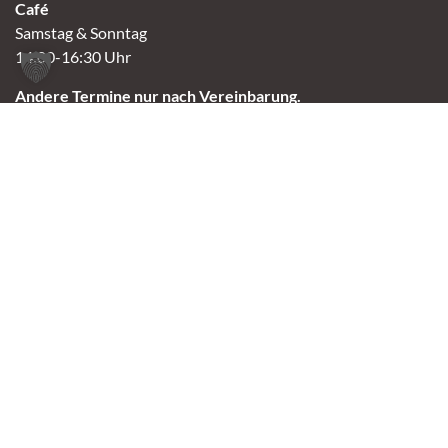
Café
Samstag & Sonntag
14:00-16:30 Uhr
Andere Termine nur nach Vereinbarung.
Links
Aktuelles
Vermittlung
Shop
Kontakt
Tierschutzverein Oldenburg e.V.
2023 Tierheim Oldenburg
Made with 🤘🏼 by Leo Skull