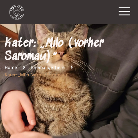
Kater: „Milo (vorher
Saromau)“
Home
Ehemalige Tiere
Kater: „Milo (vorher Saromau)“