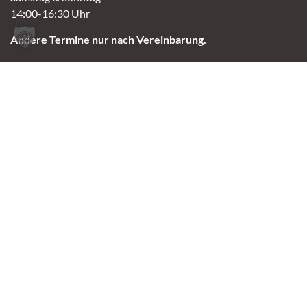
14:00-16:30 Uhr
Andere Termine nur nach Vereinbarung.
Links
Aktuelles
Vermittlung
Shop
Kontakt
Tierschutzverein Oldenburg e.V.
2023 Tierheim Oldenburg
Made with 🤘🏼 by Leo Skull
Impressum
Datenschutz