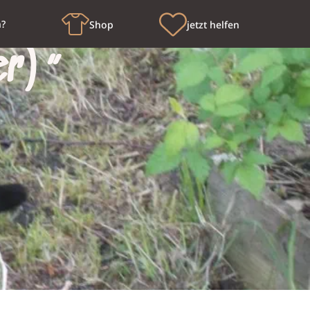
n?
Shop
jetzt helfen
er)“