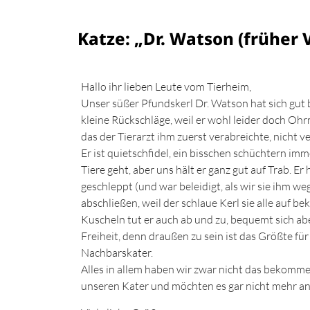
Katze: „Dr. Watson (früher 
Hallo ihr lieben Leute vom Tierheim,
Unser süßer Pfundskerl Dr. Watson hat sich gut b
kleine Rückschläge, weil er wohl leider doch Oh
das der Tierarzt ihm zuerst verabreichte, nicht ver
Er ist quietschfidel, ein bisschen schüchtern 
Tiere geht, aber uns hält er ganz gut auf Trab. E
geschleppt (und war beleidigt, als wir sie ihm 
abschließen, weil der schlaue Kerl sie alle auf be
Kuscheln tut er auch ab und zu, bequemt sich abe
Freiheit, denn draußen zu sein ist das Größte für
Nachbarskater.
Alles in allem haben wir zwar nicht das bekomme
unseren Kater und möchten es gar nicht mehr an