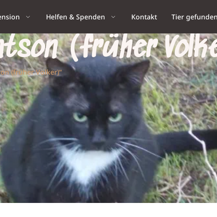
ension
Helfen & Spenden
Kontakt
Tier gefunde
atson (früher Volk
son (früher Volker)“