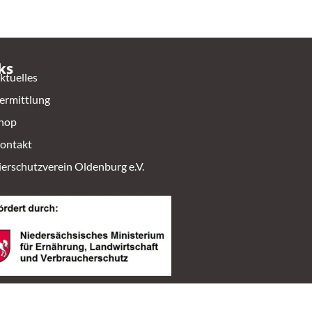
ks
ktuelles
ermittlung
hop
ontakt
ierschutzverein Oldenburg e.V.