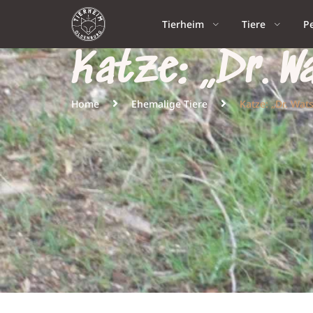
Tierheim
Tiere
P
Katze: „Dr. W
Home
Ehemalige Tiere
Katze: „Dr. Wat