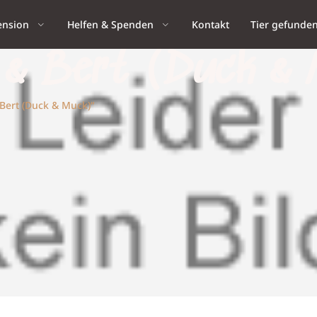
ension
Helfen & Spenden
Kontakt
Tier gefunde
e & Bert (Duck &
 Bert (Duck & Muck)“