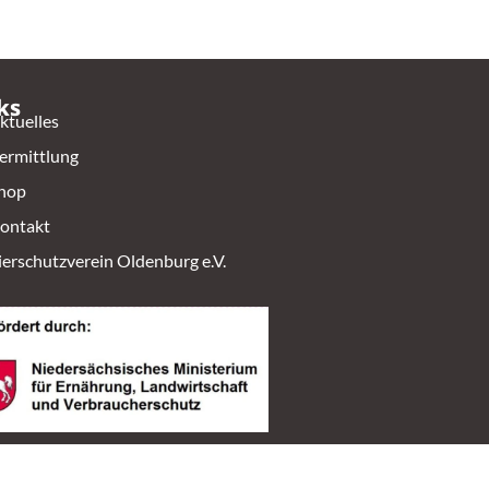
ks
ktuelles
ermittlung
hop
ontakt
ierschutzverein Oldenburg e.V.