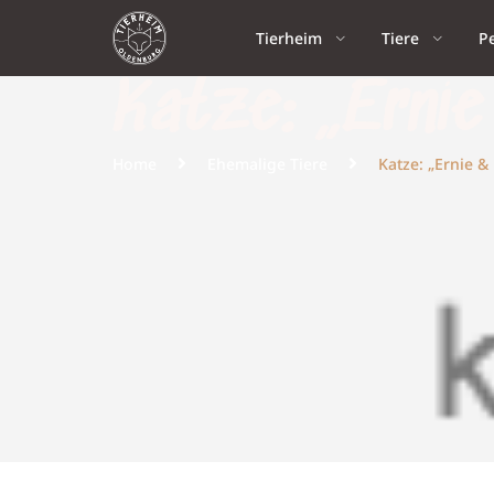
Tierheim
Tiere
P
Katze: „Erni
Home
Ehemalige Tiere
Katze: „Ernie &