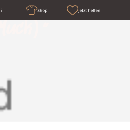
n?
Shop
jetzt helfen
 Muck)“