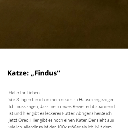
Katze: „Findus“
Hallo Ihr Lieben.
Vor 3 Tagen bin ich in mein neues zu Hause eingezogen.
Ich muss sagen, dass mein neues Revier echt spannend
ist und hier gibt es leckeres Futter. Ãbrigens heiße ich
jetzt Oreo. Hier gibt es noch einen Kater. Der sieht aus
wie ich, allerdings ist der 100x größer als ich. Mit dem