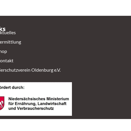
ks
ktuelles
ermittlung
hop
ontakt
ierschutzverein Oldenburg e.V.