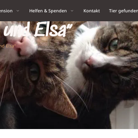
ension
Helfen & Spenden
Kontakt
Tier gefunde
 und Elsa“
nd Elsa“