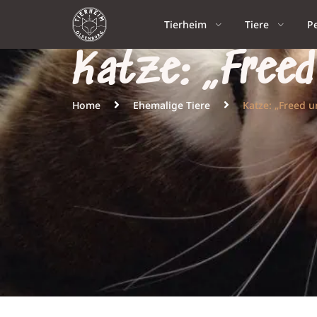
Tierheim
Tiere
P
Katze: „Freed
Home
Ehemalige Tiere
Katze: „Freed u