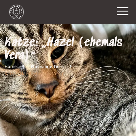
Katze: „Hazel (ehemals
Vera)“
Home
Ehemalige Tiere
Katze: „Hazel (ehemals Vera)“