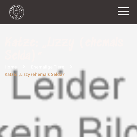
Katze: „Lizzy (ehemals
Selda)“
Home
Ehemalige Tiere
Katze: „Lizzy (ehemals Selda)“