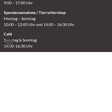
9:00 – 17:00 Uhr
Spendenannahme / Tierrettershop
Montag – Sonntag
10:00 – 12:00 Uhr und 14:00 – 16:30 Uhr
Café
Samstag & Sonntag
14:00-16:30 Uhr
Andere Termine nur nach Vereinbarung.
Links
Aktuelles
Vermittlung
Shop
Kontakt
Tierschutzverein Oldenburg e.V.