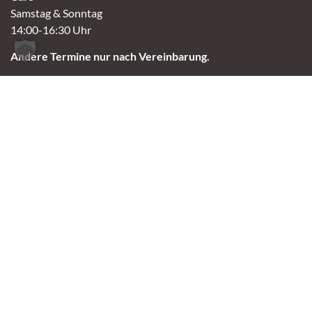
Samstag & Sonntag
14:00-16:30 Uhr
Andere Termine nur nach Vereinbarung.
Links
Aktuelles
Vermittlung
Shop
Kontakt
Tierschutzverein Oldenburg e.V.
2023 Tierheim Oldenburg
Made with 🤘🏼 by Leo Skull