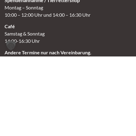
Spendenannahme / Tierrettershop
Montag – Sonntag
10:00 – 12:00 Uhr und 14:00 – 16:30 Uhr
Café
Samstag & Sonntag
14:00-16:30 Uhr
Andere Termine nur nach Vereinbarung.
Links
Aktuelles
Vermittlung
Shop
Kontakt
Tierschutzverein Oldenburg e.V.