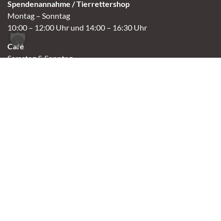
Spendenannahme / Tierrettershop
Montag – Sonntag
10:00 – 12:00 Uhr und 14:00 – 16:30 Uhr
Café
Samstag & Sonntag
14:00-16:30 Uhr
Andere Termine nur nach Vereinbarung.
Links
Aktuelles
Vermittlung
Shop
Kontakt
Tierschutzverein Oldenburg e.V.