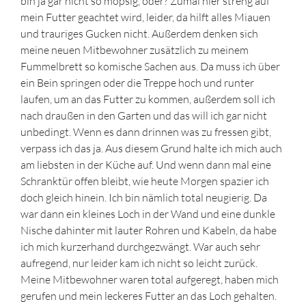
bin ja gar nicht so mopsig, oder? Zumal hier streng auf
mein Futter geachtet wird, leider, da hilft alles Miauen
und trauriges Gucken nicht. Außerdem denken sich
meine neuen Mitbewohner zusätzlich zu meinem
Fummelbrett so komische Sachen aus. Da muss ich über
ein Bein springen oder die Treppe hoch und runter
laufen, um an das Futter zu kommen, außerdem soll ich
nach draußen in den Garten und das will ich gar nicht
unbedingt. Wenn es dann drinnen was zu fressen gibt,
verpass ich das ja. Aus diesem Grund halte ich mich auch
am liebsten in der Küche auf. Und wenn dann mal eine
Schranktür offen bleibt, wie heute Morgen spazier ich
doch gleich hinein. Ich bin nämlich total neugierig. Da
war dann ein kleines Loch in der Wand und eine dunkle
Nische dahinter mit lauter Rohren und Kabeln, da habe
ich mich kurzerhand durchgezwängt. War auch sehr
aufregend, nur leider kam ich nicht so leicht zurück.
Meine Mitbewohner waren total aufgeregt, haben mich
gerufen und mein leckeres Futter an das Loch gehalten.