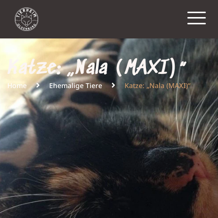
Katze: „Nala (MAXI)“
Home
Ehemalige Tiere
Katze: „Nala (MAXI)“