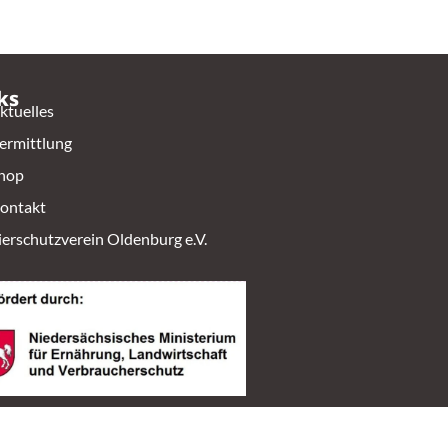
ks
ktuelles
ermittlung
hop
ontakt
ierschutzverein Oldenburg e.V.