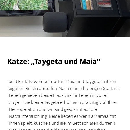
Katze: „Taygeta und Maia“
Seid Ende November dürfen Maia und Taygeta in ihren
eigenen Reich rumtollen. Nach einem holprigen Start ins
Leben genießen beide Flauschis ihr Leben in vollen
Zügen. Die kleine Taygeta erholt sich prächtig von Ihrer
Herzoperation und wir sind gespannt auf die
Nachuntersuchung. Beide lieben es wenn âMamaâ mit
ihnen spielt, kuschelt und sie im Bett schlafen dürfen:)
Das Vogeltv haben die kleinen Racker auch schon