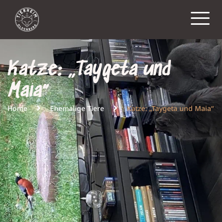
Katze: „Taygeta und
Maia“
Home
Ehemalige Tiere
Katze: „Taygeta und Maia“